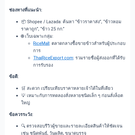
ช่องทางที่แนะนำ:
📦 Shopee / Lazada: ค้นหา “ข้าวราคาส่ง”, “ข้าวหอม
ราคาถูก”, “ข้าว 25 กก.”
🌐 เว็บเฉพาะกลุ่ม:
RiceMall
: ตลาดกลางซื้อขายข้าวสำหรับผู้ประกอบ
การ
ThaiRiceExport.com
: รวมรายชื่อผู้ส่งออกที่ได้รับ
การรับรอง
ข้อดี:
🛒 สะดวก เปรียบเทียบราคาหลายเจ้าได้ในที่เดียว
💡 เหมาะกับการทดลองสั่งหลายชนิดเล็ก ๆ ก่อนสั่งล็อต
ใหญ่
ข้อควรระวัง:
🔍 ตรวจสอบรีวิวผู้ขายและรายละเอียดสินค้าให้ชัดเจน
เช่น ชนิดพันธุ์, วันผลิต, ขนาดบรรจุ