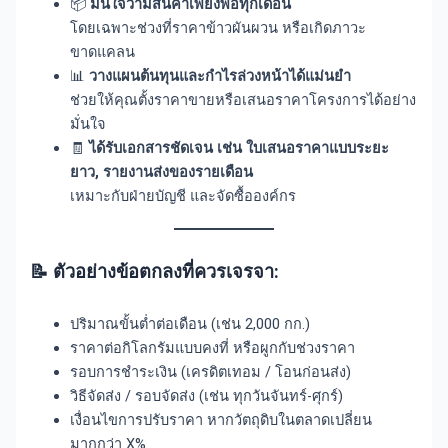
📦
มั่นใจว่ามีสินค้าเพียงพอทุกเดือน
โดยเฉพาะช่วงที่ราคาข้าวผันผวน หรือเกิดภาวะ
ขาดแคลน
📊
วางแผนต้นทุนและกำไรล่วงหน้าได้แม่นยำ
ช่วยให้คุณตั้งราคาขายหรือเสนอราคาโครงการได้อย่าง
มั่นใจ
🧾
ได้รับเอกสารชัดเจน เช่น ใบเสนอราคาแบบระยะ
ยาว, รายงานส่งของรายเดือน
เหมาะกับฝ่ายบัญชี และจัดซื้อองค์กร
📝
ตัวอย่างข้อตกลงที่ควรเจรจา:
ปริมาณขั้นต่ำต่อเดือน (เช่น 2,000 กก.)
ราคาต่อกิโลกรัมแบบคงที่ หรือผูกกับช่วงราคา
รอบการชำระเงิน (เครดิตเทอม / โอนก่อนส่ง)
วิธีจัดส่ง / รอบจัดส่ง (เช่น ทุกวันจันทร์-ศุกร์)
เงื่อนไขการปรับราคา หากวัตถุดิบในตลาดเปลี่ยน
มากกว่า X%