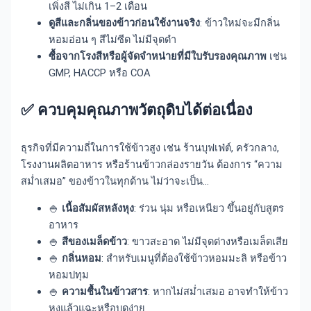
เพิ่งสี ไม่เกิน 1–2 เดือน
ดูสีและกลิ่นของข้าวก่อนใช้งานจริง
: ข้าวใหม่จะมีกลิ่น
หอมอ่อน ๆ สีไม่ซีด ไม่มีจุดดำ
ซื้อจากโรงสีหรือผู้จัดจำหน่ายที่มีใบรับรองคุณภาพ
เช่น
GMP, HACCP หรือ COA
✅
ควบคุมคุณภาพวัตถุดิบได้ต่อเนื่อง
ธุรกิจที่มีความถี่ในการใช้ข้าวสูง เช่น ร้านบุฟเฟ่ต์, ครัวกลาง,
โรงงานผลิตอาหาร หรือร้านข้าวกล่องรายวัน ต้องการ “ความ
สม่ำเสมอ” ของข้าวในทุกด้าน ไม่ว่าจะเป็น…
🍚
เนื้อสัมผัสหลังหุง
: ร่วน นุ่ม หรือเหนียว ขึ้นอยู่กับสูตร
อาหาร
🍚
สีของเมล็ดข้าว
: ขาวสะอาด ไม่มีจุดด่างหรือเมล็ดเสีย
🍚
กลิ่นหอม
: สำหรับเมนูที่ต้องใช้ข้าวหอมมะลิ หรือข้าว
หอมปทุม
🍚
ความชื้นในข้าวสาร
: หากไม่สม่ำเสมอ อาจทำให้ข้าว
หุงแล้วแฉะหรือบูดง่าย