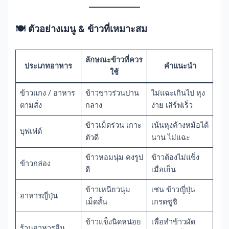
🍽️
ตัวอย่างเมนู & ข้าวที่เหมาะสม
ลักษณะข้าวที่ควร
ประเภทอาหาร
คำแนะนำ
ใช้
ข้าวแกง / อาหาร
ข้าวขาวร่วนปาน
ไม่แฉะเกินไป หุง
ตามสั่ง
กลาง
ง่าย เสิร์ฟเร็ว
ข้าวเม็ดร่วน เกาะ
เน้นหุงค้างหม้อได้
บุฟเฟ่ต์
ตัวดี
นาน ไม่แฉะ
ข้าวหอมนุ่ม คงรูป
ข้าวต้องไม่แข็ง
ข้าวกล่อง
ดี
เมื่อเย็น
ข้าวเหนียวนุ่ม
เช่น ข้าวญี่ปุ่น
อาหารญี่ปุ่น
เม็ดสั้น
เกรดซูชิ
ข้าวแข็งนิดหน่อย
เพื่อทำข้าวผัด
ร้านอาหารจีน